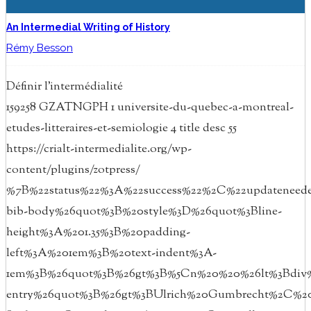
An Intermedial Writing of History
Rémy Besson
Définir l’intermédialité
159258
GZATNGPH
1
universite-du-quebec-a-montreal-
etudes-litteraires-et-semiologie
4
title
desc
55
https://crialt-intermedialite.org/wp-
content/plugins/zotpress/
%7B%22status%22%3A%22success%22%2C%22updatenee
bib-body%26quot%3B%20style%3D%26quot%3Bline-
height%3A%201.35%3B%20padding-
left%3A%201em%3B%20text-indent%3A-
1em%3B%26quot%3B%26gt%3B%5Cn%20%20%26lt%3Bdiv%
entry%26quot%3B%26gt%3BUlrich%20Gumbrecht%2C%2