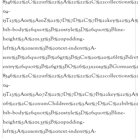
8546%22%2C%22url%22%3A%22%22%2C%22collections
04-
15T23%3A01%3A10Z%22%7D%7D%2C%7B%22key%22%3A%2
bib-body%26quot%3B%20style%3D%26quot%3Bline-
height%3A%201.35%3B%20padding-
left%3A%201em%3B%20text-indent%3A-
1em%3B%26quot%3B%26gt%3B%5Cn%20%20%26lt%3Bdiv%
entry%26quot%3B%26gt%3BO%26%23x2019%3BGorman%2
8546%22%2C%22url%22%3A%22%22%2C%22collections
04-
15T23%3A01%3A07Z%22%7D%7D%2C%7B%22key%22%3A%2
06%22%2C%22numChildren%22%3A0%7D%2C%22bib%22%
bib-body%26quot%3B%20style%3D%26quot%3Bline-
height%3A%201.35%3B%20padding-
left%3A%201em%3B%20text-indent%3A-