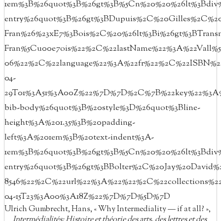
1em%3B%26quot%3B%26gt%3B%5Cn%20%20%26lt%3Bdiv%
entry%26quot%3B%26gt%3BDupuis%2C%20Gilles%2C%20
Fran%26%23xE7%3Bois%2C%20%26lt%3Bi%26gt%3BTrans
Fran%5Cu00e7ois%22%2C%22lastName%22%3A%22Vall%
06%22%2C%22language%22%3A%22fr%22%2C%22ISBN%2
04-
29T01%3A51%3A00Z%22%7D%7D%2C%7B%22key%22%3A%2
bib-body%26quot%3B%20style%3D%26quot%3Bline-
height%3A%201.35%3B%20padding-
left%3A%201em%3B%20text-indent%3A-
1em%3B%26quot%3B%26gt%3B%5Cn%20%20%26lt%3Bdiv%
entry%26quot%3B%26gt%3BBolter%2C%20Jay%20David
8546%22%2C%22url%22%3A%22%22%2C%22collections
04-15T23%3A00%3A18Z%22%7D%7D%5D%7D
Ulrich Gumbrecht, Hans, « Why Intermediality — if at all? »,
Intermédialités: Histoire et théorie des arts, des lettres et des