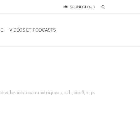
SOUNDCLOUD
IE
VIDÉOS ET PODCASTS
et les médias numériques », s. l., 2008, s. p.