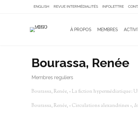
ENGLISH
REVUE INTERMÉDIALITÉS
INFOLETTRE
CONT
À PROPOS
MEMBRES
ACTIVI
Bourassa, Renée
Membres reguliers
Bourassa, Renée, « La fiction hypermédiatique : Une 
Bourassa, Renée, « Circulations alexandrines »,
I