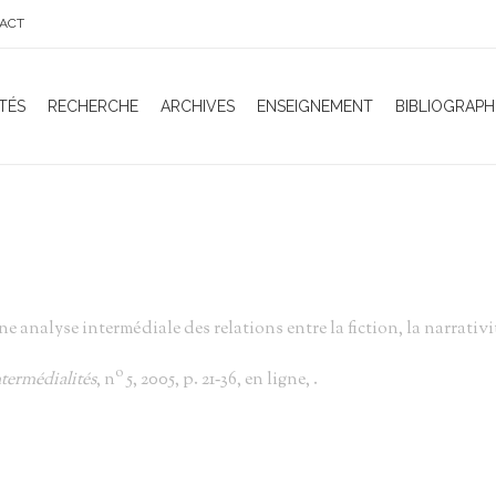
ACT
TÉS
RECHERCHE
ARCHIVES
ENSEIGNEMENT
BIBLIOGRAPH
analyse intermédiale des relations entre la fiction, la narrativité 
o
ntermédialités
, n
5, 2005, p. 21‑36, en ligne,
.